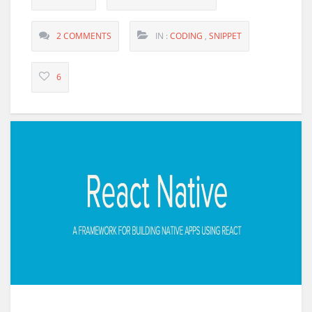
2 COMMENTS
IN :
CODING
,
SNIPPET
6