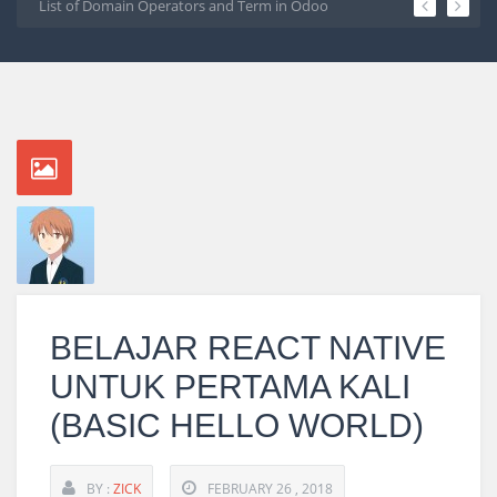
os 7
List of Domain Operators and Term in Odoo
Create Line Cha
1
2
3
4
5
BELAJAR REACT NATIVE
UNTUK PERTAMA KALI
(BASIC HELLO WORLD)
BY :
ZICK
FEBRUARY 26 , 2018