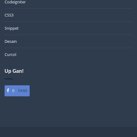
Codeigniter
CSS3
Snippet
Desain
Curcol
Up Gan!
0
FANS