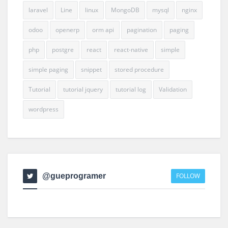
laravel
Line
linux
MongoDB
mysql
nginx
odoo
openerp
orm api
pagination
paging
php
postgre
react
react-native
simple
simple paging
snippet
stored procedure
Tutorial
tutorial jquery
tutorial log
Validation
wordpress
@gueprogramer
FOLLOW