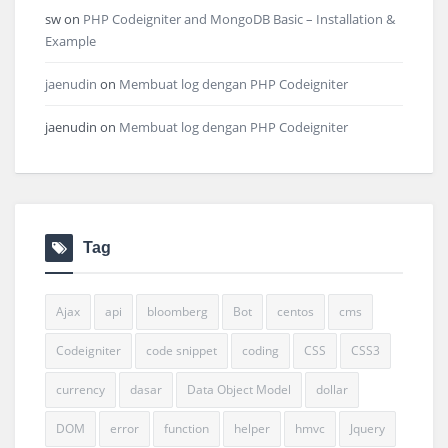
sw
on
PHP Codeigniter and MongoDB Basic – Installation &
Example
jaenudin
on
Membuat log dengan PHP Codeigniter
jaenudin
on
Membuat log dengan PHP Codeigniter
Tag
Ajax
api
bloomberg
Bot
centos
cms
Codeigniter
code snippet
coding
CSS
CSS3
currency
dasar
Data Object Model
dollar
DOM
error
function
helper
hmvc
Jquery