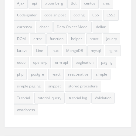
Ajax
api
bloomberg
Bot
centos
cms
Codeigniter
code snippet
coding
CSS
CSS3
currency
dasar
Data Object Model
dollar
DOM
error
function
helper
hmvc
Jquery
laravel
Line
linux
MongoDB
mysql
nginx
odoo
openerp
orm api
pagination
paging
php
postgre
react
react-native
simple
simple paging
snippet
stored procedure
Tutorial
tutorial jquery
tutorial log
Validation
wordpress