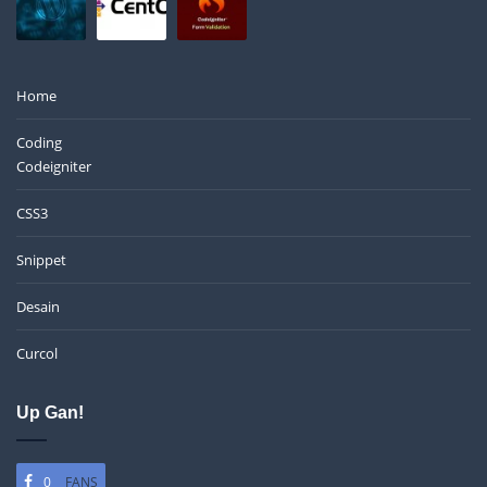
Home
Coding
Codeigniter
CSS3
Snippet
Desain
Curcol
Up Gan!
0
FANS